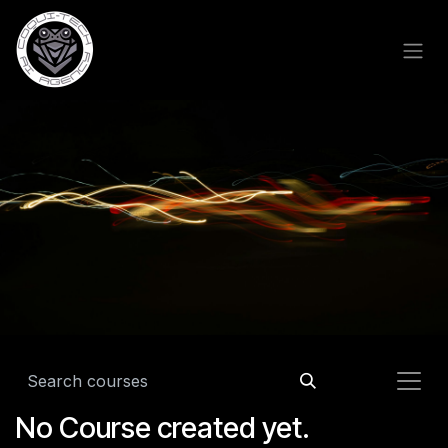
Skip to Content
No Course created yet.