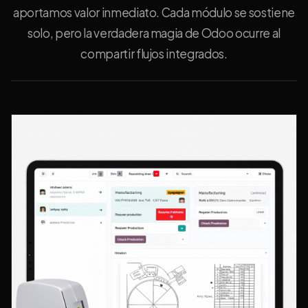
aportamos valor inmediato. Cada módulo se sostiene
solo, pero la verdadera magia de Odoo ocurre al
compartir flujos integrados.